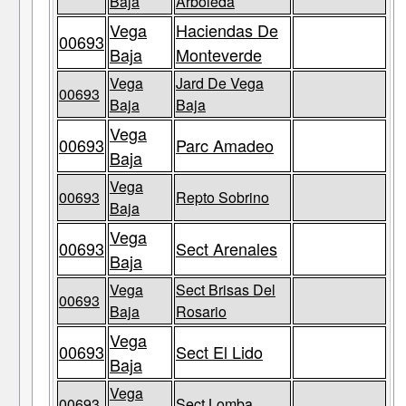
Baja
Arboleda
Vega
Haciendas De
00693
Baja
Monteverde
Vega
Jard De Vega
00693
Baja
Baja
Vega
00693
Parc Amadeo
Baja
Vega
00693
Repto Sobrino
Baja
Vega
00693
Sect Arenales
Baja
Vega
Sect Brisas Del
00693
Baja
Rosario
Vega
00693
Sect El Lido
Baja
Vega
00693
Sect Lomba