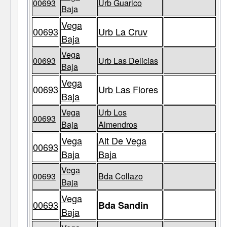
00693
Urb Guarico
Baja
Vega
00693
Urb La Cruv
Baja
Vega
00693
Urb Las Delicias
Baja
Vega
00693
Urb Las Flores
Baja
Vega
Urb Los
00693
Baja
Almendros
Vega
Alt De Vega
00693
Baja
Baja
Vega
00693
Bda Collazo
Baja
Vega
00693
Bda Sandin
Baja