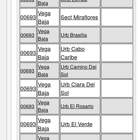
Baja
Vega
00693
Sect Miraflores
Baja
Vega
00693
Urb Brasilia
Baja
Vega
Urb Cabo
00693
Baja
Caribe
Vega
Urb Camino Del
00693
Baja
Sol
Vega
Urb Ciara Del
00693
Baja
Sol
Vega
00693
Urb El Rosario
Baja
Vega
00693
Urb El Verde
Baja
Vega