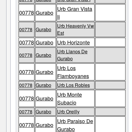
Urb Gran Vista
00778
Gurabo
Ii
Urb Heavenly Vw
00778
Gurabo
Est
00778
Gurabo
Urb Horizonte
Urb Llanos De
00778
Gurabo
Gurabo
Urb Los
00778
Gurabo
Flamboyanes
00778
Gurabo
Urb Los Robles
Urb Monte
00778
Gurabo
Subacio
00778
Gurabo
Urb Oreilly
Urb Paraiso De
00778
Gurabo
Gurabo