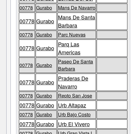
00778
Gurabo
Mans De Navarro
Mans De Santa
00778
Gurabo
Barbara
00778
Gurabo
Parc Nuevas
Parq Las
00778
Gurabo
Americas
Paseo De Santa
00778
Gurabo
Barbara
Praderas De
00778
Gurabo
Navarro
00778
Gurabo
Repto San Jose
00778
Gurabo
Urb Altapaz
00778
Gurabo
Urb Bajo Costo
00778
Gurabo
Urb El Vivero
00778
Gurabo
Urb Gran Vista I