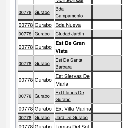
Bda
00778
Gurabo
Campamento
00778
Gurabo
Bda Nueva
00778
Gurabo
Ciudad Jardin
Est De Gran
00778
Gurabo
Vista
Est De Santa
00778
Gurabo
Barbara
Est Siervas De
00778
Gurabo
Maria
Ext Llanos De
00778
Gurabo
Gurabo
00778
Gurabo
Ext Villa Marina
00778
Gurabo
Jard De Gurabo
00778
Gurabo
Lomas Del Sol