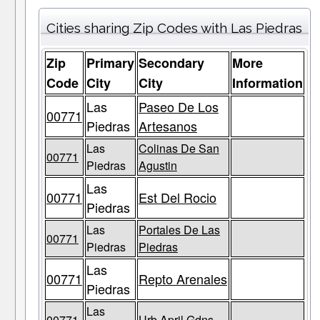
Cities sharing Zip Codes with Las Piedras
Zip
Primary
Secondary
More
Code
City
City
Information
Las
Paseo De Los
00771
Piedras
Artesanos
Las
Colinas De San
00771
Piedras
Agustin
Las
00771
Est Del Rocio
Piedras
Las
Portales De Las
00771
Piedras
Piedras
Las
00771
Repto Arenales
Piedras
Las
00771
Urb April Gdns