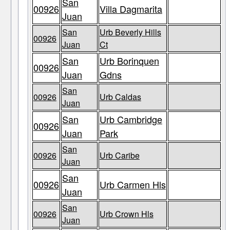
San
00926
Villa Dagmarita
Juan
San
Urb Beverly Hills
00926
Juan
Ct
San
Urb Borinquen
00926
Juan
Gdns
San
00926
Urb Caldas
Juan
San
Urb Cambridge
00926
Juan
Park
San
00926
Urb Caribe
Juan
San
00926
Urb Carmen Hls
Juan
San
00926
Urb Crown Hls
Juan