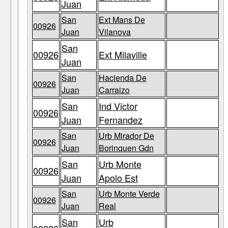
Juan
San
Ext Mans De
00926
Juan
Vilanova
San
00926
Ext Milaville
Juan
San
Hacienda De
00926
Juan
Carraizo
San
Ind Victor
00926
Juan
Fernandez
San
Urb Mirador De
00926
Juan
Borinquen Gdn
San
Urb Monte
00926
Juan
Apolo Est
San
Urb Monte Verde
00926
Juan
Real
San
Urb