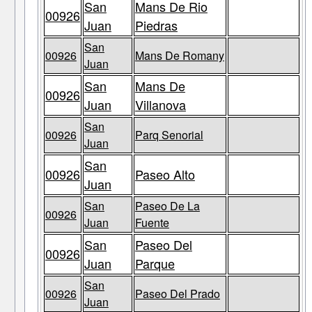
San
Mans De Rio
00926
Juan
Piedras
San
00926
Mans De Romany
Juan
San
Mans De
00926
Juan
Villanova
San
00926
Parq Senorial
Juan
San
00926
Paseo Alto
Juan
San
Paseo De La
00926
Juan
Fuente
San
Paseo Del
00926
Juan
Parque
San
00926
Paseo Del Prado
Juan