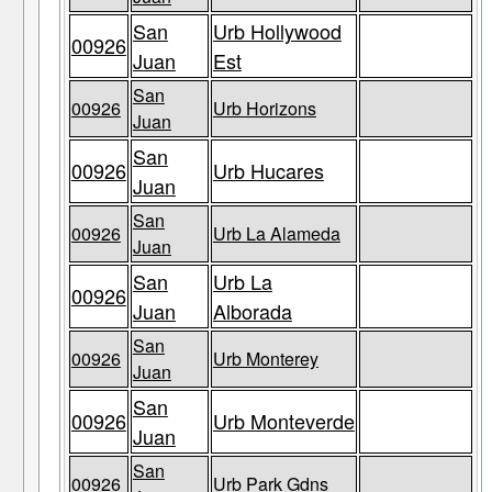
San
Urb Hollywood
00926
Juan
Est
San
00926
Urb Horizons
Juan
San
00926
Urb Hucares
Juan
San
00926
Urb La Alameda
Juan
San
Urb La
00926
Juan
Alborada
San
00926
Urb Monterey
Juan
San
00926
Urb Monteverde
Juan
San
00926
Urb Park Gdns