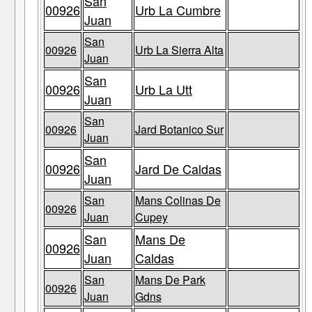
San
00926
Urb La Cumbre
Juan
San
00926
Urb La Sierra Alta
Juan
San
00926
Urb La Utt
Juan
San
00926
Jard Botanico Sur
Juan
San
00926
Jard De Caldas
Juan
San
Mans Colinas De
00926
Juan
Cupey
San
Mans De
00926
Juan
Caldas
San
Mans De Park
00926
Juan
Gdns