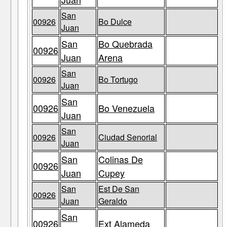
San
00926
Bo Dulce
Juan
San
Bo Quebrada
00926
Juan
Arena
San
00926
Bo Tortugo
Juan
San
00926
Bo Venezuela
Juan
San
00926
Ciudad Senorial
Juan
San
Colinas De
00926
Juan
Cupey
San
Est De San
00926
Juan
Geraldo
San
00926
Ext Alameda