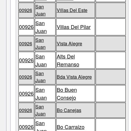
San
00926
Villas Del Este
Juan
San
00926
Villas Del Pilar
Juan
San
00926
Vista Alegre
Juan
San
Alts Del
00926
Juan
Remanso
San
00926
Bda Vista Alegre
Juan
San
Bo Buen
00926
Juan
Consejo
San
00926
Bo Canejas
Juan
San
00926
Bo Carraizo
Juan