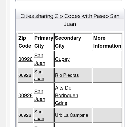
Cities sharing Zip Codes with Paseo San
Juan
Zip
Primary
Secondary
More
Code
City
City
Information
San
00926
Cupey
Juan
San
00926
Rio Piedras
Juan
Alts De
San
00926
Borinquen
Juan
Gdns
San
00926
Urb La Campina
Juan