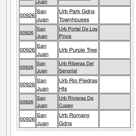
Juan
San
Urb Park Gdns
00926
Juan
Townhouses
San
Urb Portal De Los
00926
Juan
Pinos
San
00926
Urb Purple Tree
Juan
San
Urb Riberas Del
00926
Juan
Senorial
San
Urb Rio Piedras
00926
Juan
Hts
San
Urb Rivieras De
00926
Juan
Cupey
San
Urb Romany
00926
Juan
Gdns