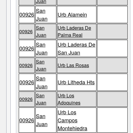
Juan
San
00926
Urb Alamein
Juan
San
Urb Laderas De
00926
Juan
Palma Real
San
Urb Laderas De
00926
Juan
San Juan
San
00926
Urb Las Rosas
Juan
San
00926
Urb Litheda Hts
Juan
San
Urb Los
00926
Juan
Adoquines
Urb Los
San
00926
Campos
Juan
Montehiedra