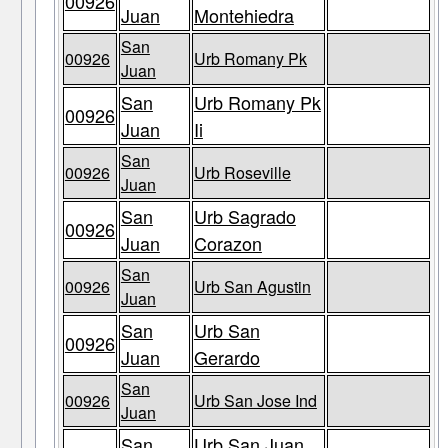
00926
Juan
Montehiedra
San
00926
Urb Romany Pk
Juan
San
Urb Romany Pk
00926
Juan
Ii
San
00926
Urb Roseville
Juan
San
Urb Sagrado
00926
Juan
Corazon
San
00926
Urb San Agustin
Juan
San
Urb San
00926
Juan
Gerardo
San
00926
Urb San Jose Ind
Juan
San
Urb San Juan