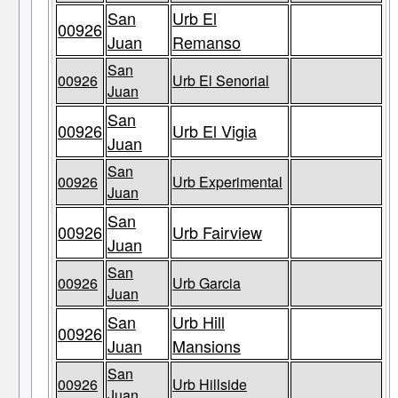
San
Urb El
00926
Juan
Remanso
San
00926
Urb El Senorial
Juan
San
00926
Urb El Vigia
Juan
San
00926
Urb Experimental
Juan
San
00926
Urb Fairview
Juan
San
00926
Urb Garcia
Juan
San
Urb Hill
00926
Juan
Mansions
San
00926
Urb Hillside
Juan