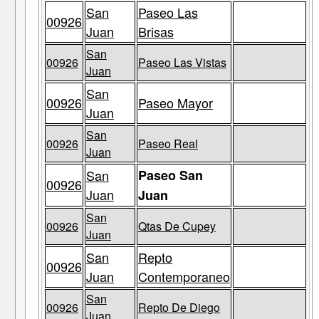
San
Paseo Las
00926
Juan
Brisas
San
00926
Paseo Las Vistas
Juan
San
00926
Paseo Mayor
Juan
San
00926
Paseo Real
Juan
San
Paseo San
00926
Juan
Juan
San
00926
Qtas De Cupey
Juan
San
Repto
00926
Juan
Contemporaneo
San
00926
Repto De Diego
Juan