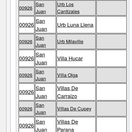
San
Urb Los
00926
Juan
Cantizales
San
00926
Urb Luna Llena
Juan
San
00926
Urb Milaville
Juan
San
00926
Villa Hucar
Juan
San
00926
Villa Olga
Juan
San
Villas De
00926
Juan
Carraizo
San
00926
Villas De Cupey
Juan
San
Villas De
00926
Juan
Parana