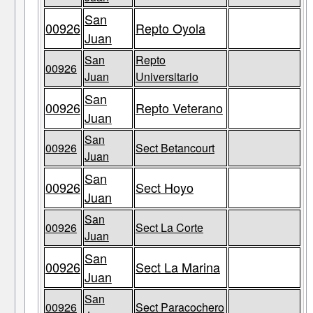
San
00926
Repto Oyola
Juan
San
Repto
00926
Juan
Universitario
San
00926
Repto Veterano
Juan
San
00926
Sect Betancourt
Juan
San
00926
Sect Hoyo
Juan
San
00926
Sect La Corte
Juan
San
00926
Sect La Marina
Juan
San
00926
Sect Paracochero