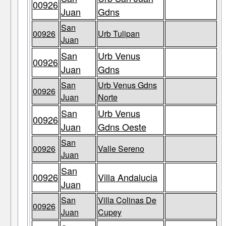
00926
Juan
Gdns
San
00926
Urb Tulipan
Juan
San
Urb Venus
00926
Juan
Gdns
San
Urb Venus Gdns
00926
Juan
Norte
San
Urb Venus
00926
Juan
Gdns Oeste
San
00926
Valle Sereno
Juan
San
00926
Villa Andalucia
Juan
San
Villa Colinas De
00926
Juan
Cupey