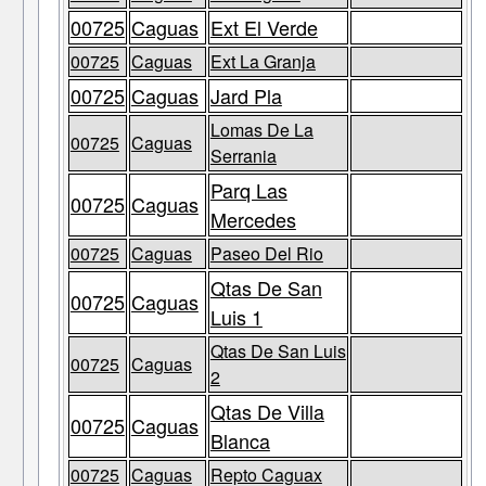
00725
Caguas
Ext El Verde
00725
Caguas
Ext La Granja
00725
Caguas
Jard Pla
Lomas De La
00725
Caguas
Serrania
Parq Las
00725
Caguas
Mercedes
00725
Caguas
Paseo Del Rio
Qtas De San
00725
Caguas
Luis 1
Qtas De San Luis
00725
Caguas
2
Qtas De Villa
00725
Caguas
Blanca
00725
Caguas
Repto Caguax