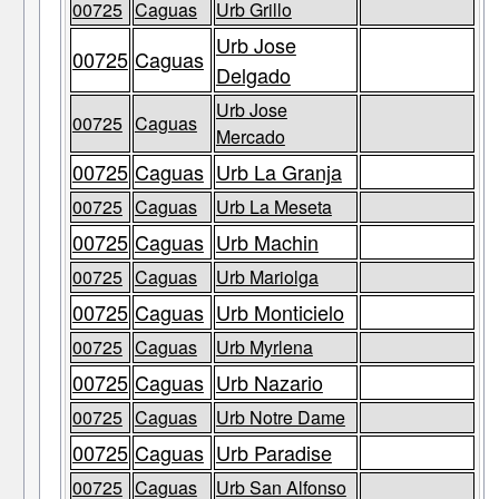
00725
Caguas
Urb Grillo
Urb Jose
00725
Caguas
Delgado
Urb Jose
00725
Caguas
Mercado
00725
Caguas
Urb La Granja
00725
Caguas
Urb La Meseta
00725
Caguas
Urb Machin
00725
Caguas
Urb Mariolga
00725
Caguas
Urb Monticielo
00725
Caguas
Urb Myrlena
00725
Caguas
Urb Nazario
00725
Caguas
Urb Notre Dame
00725
Caguas
Urb Paradise
00725
Caguas
Urb San Alfonso