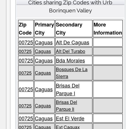
Cities sharing Zip Codes with Urb
Borinquen Valley
Zip
Primary
Secondary
More
Code
City
City
Information
00725
Caguas
Alt De Caguas
00725
Caguas
Alt Del Turabo
00725
Caguas
Bda Morales
Bosques De La
00725
Caguas
Sierra
Brisas Del
00725
Caguas
Parque I
Brisas Del
00725
Caguas
Parque Ii
00725
Caguas
Est El Verde
00725
Caguas
Ext Caguax