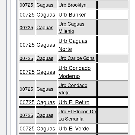
00725
Caguas
Urb Brooklyn
00725
Caguas
Urb Bunker
Urb Caguas
00725
Caguas
Milenio
Urb Caguas
00725
Caguas
Norte
00725
Caguas
Urb Caribe Gdns
Urb Condado
00725
Caguas
Moderno
Urb Condado
00725
Caguas
Viejo
00725
Caguas
Urb El Retiro
Urb El Rincon De
00725
Caguas
La Serrania
00725
Caguas
Urb El Verde