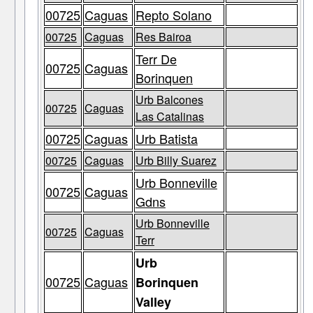
00725
Caguas
Repto Solano
00725
Caguas
Res Bairoa
Terr De
00725
Caguas
Borinquen
Urb Balcones
00725
Caguas
Las Catalinas
00725
Caguas
Urb Batista
00725
Caguas
Urb Billy Suarez
Urb Bonneville
00725
Caguas
Gdns
Urb Bonneville
00725
Caguas
Terr
Urb
00725
Caguas
Borinquen
Valley