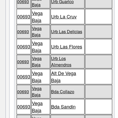
00693
Urb Guarico
Baja
Vega
00693
Urb La Cruv
Baja
Vega
00693
Urb Las Delicias
Baja
Vega
00693
Urb Las Flores
Baja
Vega
Urb Los
00693
Baja
Almendros
Vega
Alt De Vega
00693
Baja
Baja
Vega
00693
Bda Collazo
Baja
Vega
00693
Bda Sandin
Baja