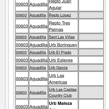
Repto Juan
00603
Aguadilla
Aguiar
00603
Aguadilla
Repto Lopez
Repto Tres
00603
Aguadilla
Palmas
00603
Aguadilla
Sect Las Villas
00603
Aguadilla
Urb Borinquen
00603
Aguadilla
Urb El Prado
00603
Aguadilla
Urb Esteves
00603
Aguadilla
Urb Garcia
Urb Las
00603
Aguadilla
Americas
Urb Las Casitas
00603
Aguadilla
Country Club
Urb Maleza
00603
Aguadilla