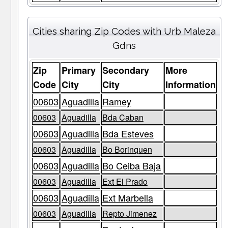
Cities sharing Zip Codes with Urb Maleza
Gdns
Zip
Primary
Secondary
More
Code
City
City
Information
00603
Aguadilla
Ramey
00603
Aguadilla
Bda Caban
00603
Aguadilla
Bda Esteves
00603
Aguadilla
Bo Borinquen
00603
Aguadilla
Bo Ceiba Baja
00603
Aguadilla
Ext El Prado
00603
Aguadilla
Ext Marbella
00603
Aguadilla
Repto Jimenez