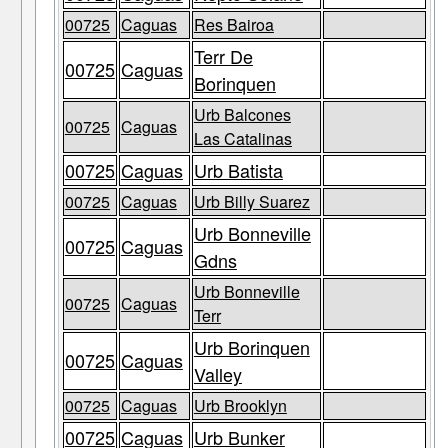
00725
Caguas
Res Bairoa
Terr De
00725
Caguas
Borinquen
Urb Balcones
00725
Caguas
Las Catalinas
00725
Caguas
Urb Batista
00725
Caguas
Urb Billy Suarez
Urb Bonneville
00725
Caguas
Gdns
Urb Bonneville
00725
Caguas
Terr
Urb Borinquen
00725
Caguas
Valley
00725
Caguas
Urb Brooklyn
00725
Caguas
Urb Bunker