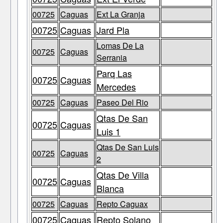
00725
Caguas
Ext La Granja
00725
Caguas
Jard Pla
Lomas De La
00725
Caguas
Serrania
Parq Las
00725
Caguas
Mercedes
00725
Caguas
Paseo Del Rio
Qtas De San
00725
Caguas
Luis 1
Qtas De San Luis
00725
Caguas
2
Qtas De Villa
00725
Caguas
Blanca
00725
Caguas
Repto Caguax
00725
Caguas
Repto Solano