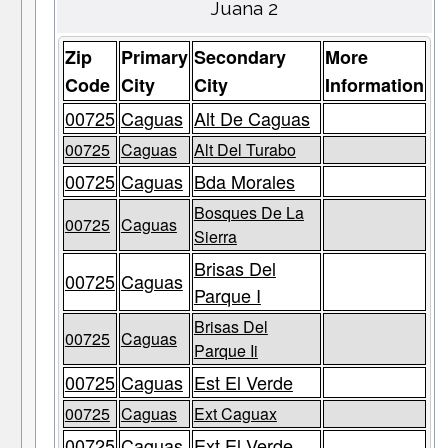
Juana 2
Zip
Primary
Secondary
More
Code
City
City
Information
00725
Caguas
Alt De Caguas
00725
Caguas
Alt Del Turabo
00725
Caguas
Bda Morales
Bosques De La
00725
Caguas
Sierra
Brisas Del
00725
Caguas
Parque I
Brisas Del
00725
Caguas
Parque Ii
00725
Caguas
Est El Verde
00725
Caguas
Ext Caguax
00725
Caguas
Ext El Verde