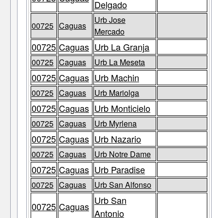
Delgado
Urb Jose
00725
Caguas
Mercado
00725
Caguas
Urb La Granja
00725
Caguas
Urb La Meseta
00725
Caguas
Urb Machin
00725
Caguas
Urb Mariolga
00725
Caguas
Urb Monticielo
00725
Caguas
Urb Myrlena
00725
Caguas
Urb Nazario
00725
Caguas
Urb Notre Dame
00725
Caguas
Urb Paradise
00725
Caguas
Urb San Alfonso
Urb San
00725
Caguas
Antonio